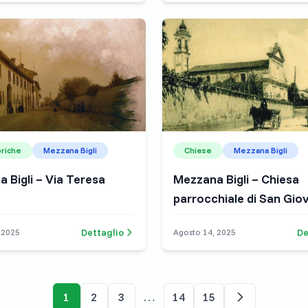
oriche
Mezzana Bigli
Chiese
Mezzana Bigli
 Bigli – Via Teresa
Mezzana Bigli – Chiesa
parrocchiale di San Gio
Battista
Dettaglio
De
 2025
Agosto 14, 2025
1
2
3
…
14
15