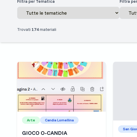
Filtra per Tematica
Filtra p
Trovati
174
materiali
Arte
Candia Lomellina
San Gior
GIOCO O-CANDIA