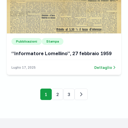
Pubblicazioni
Stampa
“Informatore Lomellino”, 27 febbraio 1959
Dettaglio
Luglio 17, 2025
1
2
3
Paginazione
degli
articoli